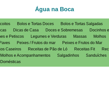
Água na Boca
coitos
Bolos e Tortas Doces
Bolos e Tortas Salgadas
icas
Dicas de Casa
Doces e Sobremesas
Docinhos 
es e Petiscos
Legumes e Verduras
Massas
Molhos
Paves
Peixes / Frutos do mar
Peixes e Frutos do Mar
jos Caseiros
Receitas de Pão de Ló
Receitas Fit
Rece
, Molhos e Acompanhamentos
Salgadinhos
Sanduíches
s Domésticas