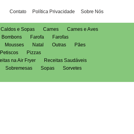
Contato
Política Privacidade
Sobre Nós
Caldos e Sopas
Carnes
Carnes e Aves
e Bombons
Farofa
Farofas
Mousses
Natal
Outras
Pães
Petiscos
Pizzas
itas na Air Fryer
Receitas Saudáveis
Sobremesas
Sopas
Sorvetes