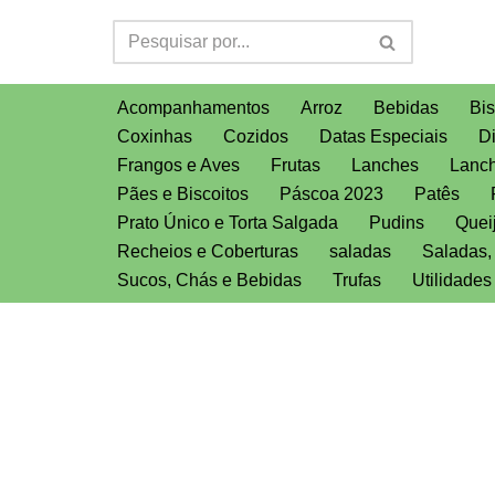
Pular
para
Acompanhamentos
Arroz
Bebidas
Bis
o
Coxinhas
Cozidos
Datas Especiais
D
conteúdo
Frangos e Aves
Frutas
Lanches
Lanch
Pães e Biscoitos
Páscoa 2023
Patês
Prato Único e Torta Salgada
Pudins
Quei
Recheios e Coberturas
saladas
Saladas
Sucos, Chás e Bebidas
Trufas
Utilidade