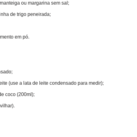
 manteiga ou margarina sem sal;
rinha de trigo peneirada;
ermento em pó.
nsado;
eite (use a lata de leite condensado para medir);
 de coco (200ml);
ilhar).