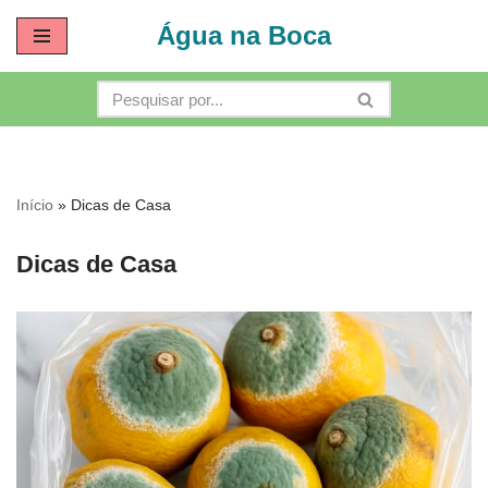
Água na Boca
Pular
para
o
conteúdo
Início
»
Dicas de Casa
Dicas de Casa