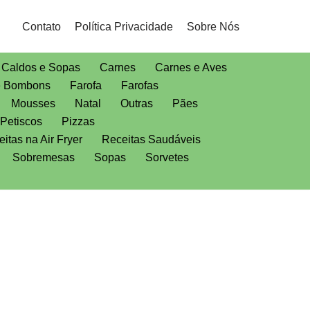
Contato
Política Privacidade
Sobre Nós
Caldos e Sopas
Carnes
Carnes e Aves
e Bombons
Farofa
Farofas
Mousses
Natal
Outras
Pães
Petiscos
Pizzas
itas na Air Fryer
Receitas Saudáveis
Sobremesas
Sopas
Sorvetes