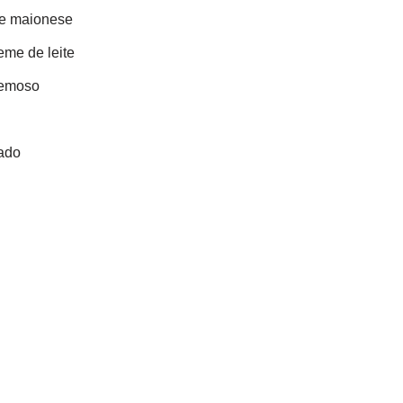
de maionese
eme de leite
remoso
ado