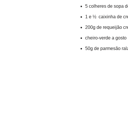
5 colheres de sopa 
1 e ½ caixinha de cr
200g de requeijão c
cheiro-verde a gosto
50g de parmesão ral