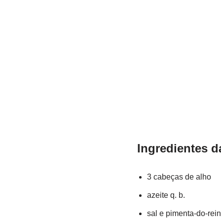
Ingredientes d
3 cabeças de alho
azeite q. b.
sal e pimenta-do-rein