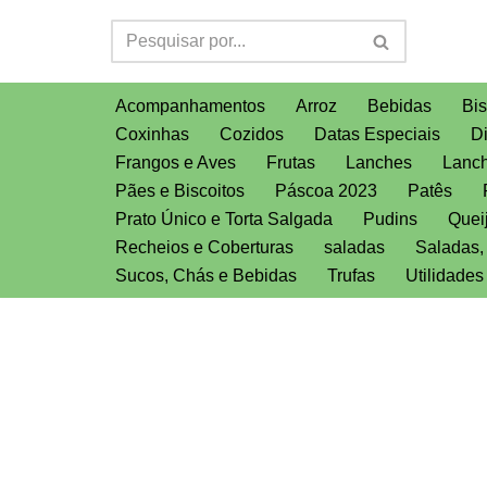
Pular
para
Acompanhamentos
Arroz
Bebidas
Bis
o
Coxinhas
Cozidos
Datas Especiais
D
conteúdo
Frangos e Aves
Frutas
Lanches
Lanch
Pães e Biscoitos
Páscoa 2023
Patês
Prato Único e Torta Salgada
Pudins
Quei
Recheios e Coberturas
saladas
Saladas
Sucos, Chás e Bebidas
Trufas
Utilidade