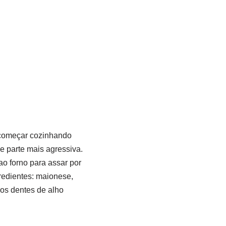
s começar cozinhando
e parte mais agressiva.
o forno para assar por
redientes: maionese,
 os dentes de alho