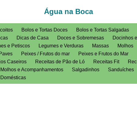
Água na Boca
coitos
Bolos e Tortas Doces
Bolos e Tortas Salgadas
icas
Dicas de Casa
Doces e Sobremesas
Docinhos 
es e Petiscos
Legumes e Verduras
Massas
Molhos
Paves
Peixes / Frutos do mar
Peixes e Frutos do Mar
jos Caseiros
Receitas de Pão de Ló
Receitas Fit
Rece
, Molhos e Acompanhamentos
Salgadinhos
Sanduíches
s Domésticas