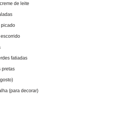
creme de leite
aladas
 picado
 escorrido
a
rdes fatiadas
 pretas
 gosto)
alha (para decorar)