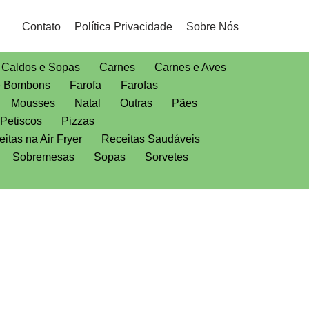
Contato
Política Privacidade
Sobre Nós
Caldos e Sopas
Carnes
Carnes e Aves
e Bombons
Farofa
Farofas
Mousses
Natal
Outras
Pães
Petiscos
Pizzas
itas na Air Fryer
Receitas Saudáveis
Sobremesas
Sopas
Sorvetes