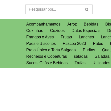
Pular
para
Acompanhamentos
Arroz
Bebidas
Bis
o
Coxinhas
Cozidos
Datas Especiais
D
conteúdo
Frangos e Aves
Frutas
Lanches
Lanch
Pães e Biscoitos
Páscoa 2023
Patês
Prato Único e Torta Salgada
Pudins
Quei
Recheios e Coberturas
saladas
Saladas
Sucos, Chás e Bebidas
Trufas
Utilidade