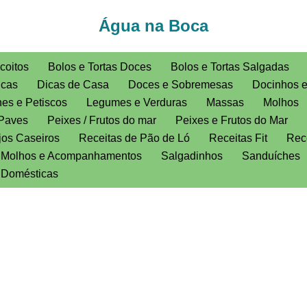
Água na Boca
coitos
Bolos e Tortas Doces
Bolos e Tortas Salgadas
icas
Dicas de Casa
Doces e Sobremesas
Docinhos 
es e Petiscos
Legumes e Verduras
Massas
Molhos
Paves
Peixes / Frutos do mar
Peixes e Frutos do Mar
jos Caseiros
Receitas de Pão de Ló
Receitas Fit
Rece
, Molhos e Acompanhamentos
Salgadinhos
Sanduíches
s Domésticas