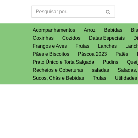
Pular
para
Acompanhamentos
Arroz
Bebidas
Bis
o
Coxinhas
Cozidos
Datas Especiais
D
conteúdo
Frangos e Aves
Frutas
Lanches
Lanch
Pães e Biscoitos
Páscoa 2023
Patês
Prato Único e Torta Salgada
Pudins
Quei
Recheios e Coberturas
saladas
Saladas
Sucos, Chás e Bebidas
Trufas
Utilidade