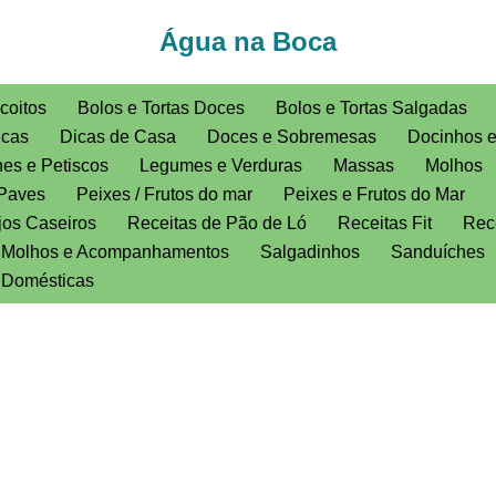
Água na Boca
coitos
Bolos e Tortas Doces
Bolos e Tortas Salgadas
icas
Dicas de Casa
Doces e Sobremesas
Docinhos 
es e Petiscos
Legumes e Verduras
Massas
Molhos
Paves
Peixes / Frutos do mar
Peixes e Frutos do Mar
jos Caseiros
Receitas de Pão de Ló
Receitas Fit
Rece
, Molhos e Acompanhamentos
Salgadinhos
Sanduíches
s Domésticas