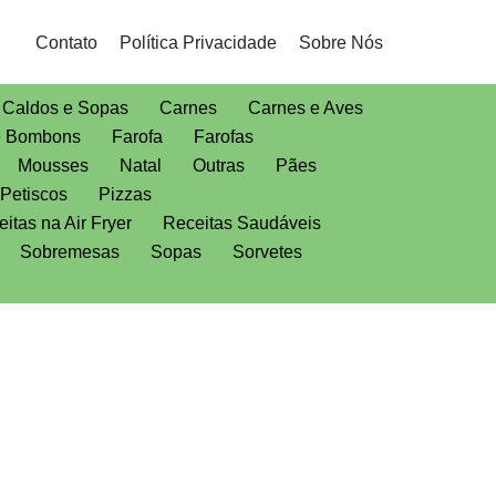
Contato
Política Privacidade
Sobre Nós
Caldos e Sopas
Carnes
Carnes e Aves
e Bombons
Farofa
Farofas
Mousses
Natal
Outras
Pães
Petiscos
Pizzas
itas na Air Fryer
Receitas Saudáveis
Sobremesas
Sopas
Sorvetes