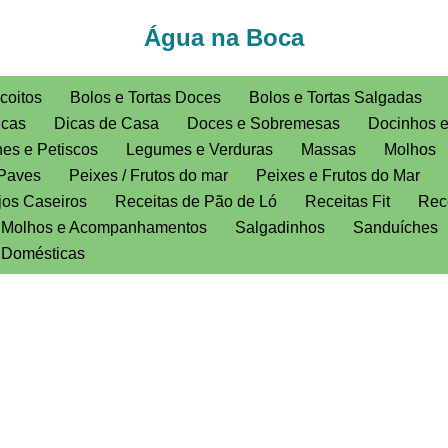
Água na Boca
coitos
Bolos e Tortas Doces
Bolos e Tortas Salgadas
icas
Dicas de Casa
Doces e Sobremesas
Docinhos 
es e Petiscos
Legumes e Verduras
Massas
Molhos
Paves
Peixes / Frutos do mar
Peixes e Frutos do Mar
jos Caseiros
Receitas de Pão de Ló
Receitas Fit
Rece
, Molhos e Acompanhamentos
Salgadinhos
Sanduíches
s Domésticas