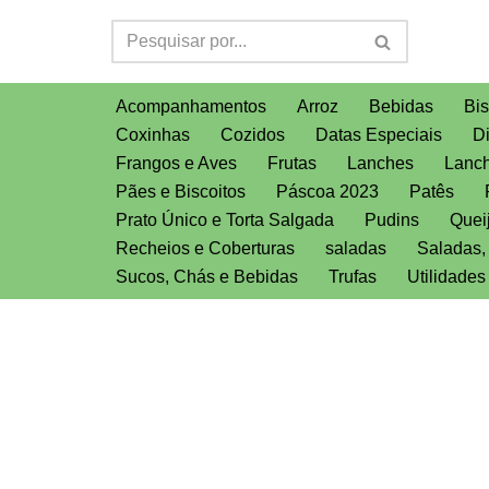
Pular
para
Acompanhamentos
Arroz
Bebidas
Bis
o
Coxinhas
Cozidos
Datas Especiais
D
conteúdo
Frangos e Aves
Frutas
Lanches
Lanch
Pães e Biscoitos
Páscoa 2023
Patês
Prato Único e Torta Salgada
Pudins
Quei
Recheios e Coberturas
saladas
Saladas
Sucos, Chás e Bebidas
Trufas
Utilidade