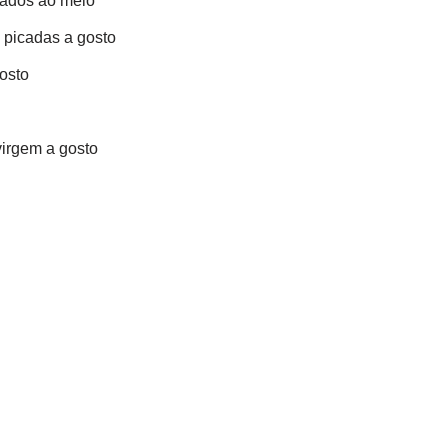
tados ao meio
 picadas a gosto
osto
virgem a gosto