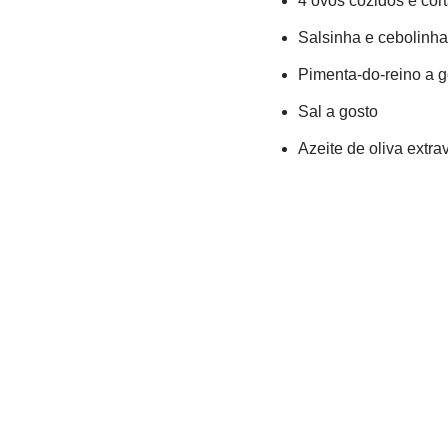
4 ovos cozidos e cor
Salsinha e cebolinha
Pimenta-do-reino a g
Sal a gosto
Azeite de oliva extra