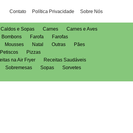
Contato
Política Privacidade
Sobre Nós
Caldos e Sopas
Carnes
Carnes e Aves
e Bombons
Farofa
Farofas
Mousses
Natal
Outras
Pães
Petiscos
Pizzas
itas na Air Fryer
Receitas Saudáveis
Sobremesas
Sopas
Sorvetes