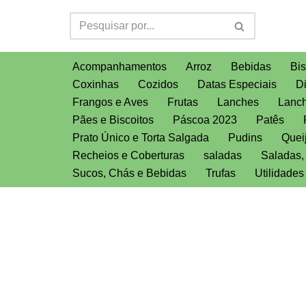
Pular
para
Acompanhamentos
Arroz
Bebidas
Bis
o
Coxinhas
Cozidos
Datas Especiais
D
conteúdo
Frangos e Aves
Frutas
Lanches
Lanch
Pães e Biscoitos
Páscoa 2023
Patês
Prato Único e Torta Salgada
Pudins
Quei
Recheios e Coberturas
saladas
Saladas
Sucos, Chás e Bebidas
Trufas
Utilidade