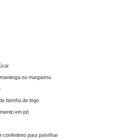
úcar
 manteiga ou margarina
e
de farinha de trigo
ermento em pó
 confeiteiro para polvilhar