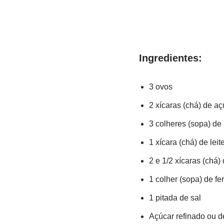
Ingredientes:
3 ovos
2 xícaras (chá) de aç
3 colheres (sopa) de
1 xícara (chá) de leit
2 e 1/2 xícaras (chá) 
1 colher (sopa) de f
1 pitada de sal
Açúcar refinado ou de