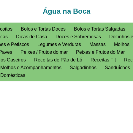
Água na Boca
coitos
Bolos e Tortas Doces
Bolos e Tortas Salgadas
icas
Dicas de Casa
Doces e Sobremesas
Docinhos 
es e Petiscos
Legumes e Verduras
Massas
Molhos
Paves
Peixes / Frutos do mar
Peixes e Frutos do Mar
jos Caseiros
Receitas de Pão de Ló
Receitas Fit
Rece
, Molhos e Acompanhamentos
Salgadinhos
Sanduíches
s Domésticas