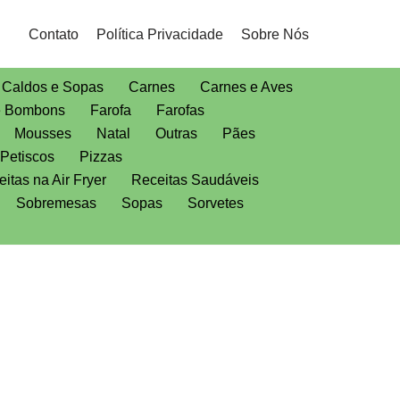
Contato
Política Privacidade
Sobre Nós
Caldos e Sopas
Carnes
Carnes e Aves
e Bombons
Farofa
Farofas
Mousses
Natal
Outras
Pães
Petiscos
Pizzas
itas na Air Fryer
Receitas Saudáveis
Sobremesas
Sopas
Sorvetes