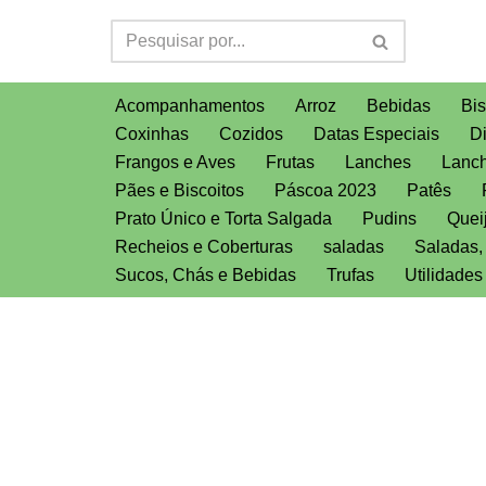
Pular
para
Acompanhamentos
Arroz
Bebidas
Bis
o
Coxinhas
Cozidos
Datas Especiais
D
conteúdo
Frangos e Aves
Frutas
Lanches
Lanch
Pães e Biscoitos
Páscoa 2023
Patês
Prato Único e Torta Salgada
Pudins
Quei
Recheios e Coberturas
saladas
Saladas
Sucos, Chás e Bebidas
Trufas
Utilidade