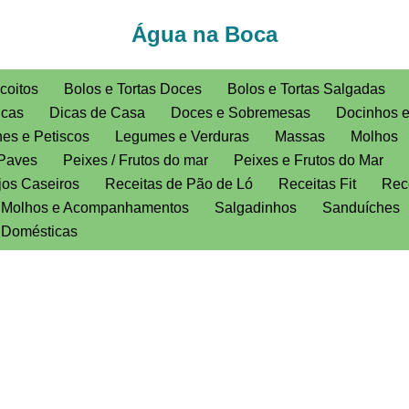
Água na Boca
coitos
Bolos e Tortas Doces
Bolos e Tortas Salgadas
icas
Dicas de Casa
Doces e Sobremesas
Docinhos 
es e Petiscos
Legumes e Verduras
Massas
Molhos
Paves
Peixes / Frutos do mar
Peixes e Frutos do Mar
jos Caseiros
Receitas de Pão de Ló
Receitas Fit
Rece
, Molhos e Acompanhamentos
Salgadinhos
Sanduíches
s Domésticas