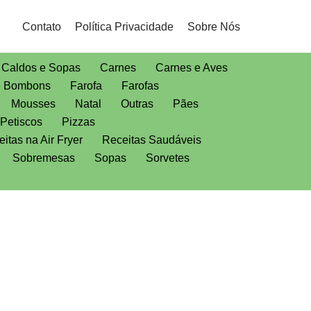
Contato
Política Privacidade
Sobre Nós
Caldos e Sopas
Carnes
Carnes e Aves
e Bombons
Farofa
Farofas
Mousses
Natal
Outras
Pães
Petiscos
Pizzas
itas na Air Fryer
Receitas Saudáveis
Sobremesas
Sopas
Sorvetes