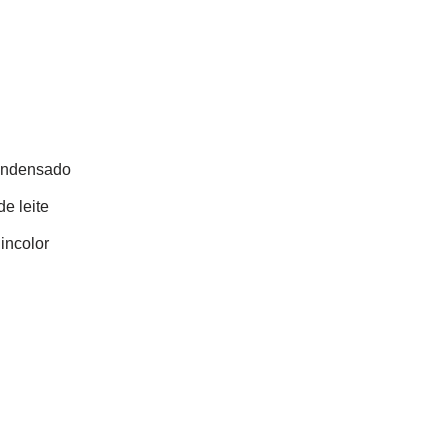
condensado
e leite
incolor