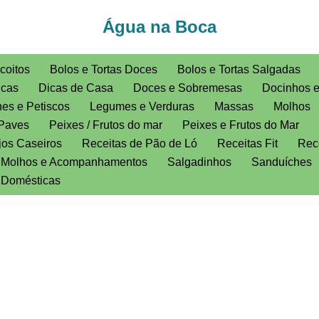
Água na Boca
coitos
Bolos e Tortas Doces
Bolos e Tortas Salgadas
icas
Dicas de Casa
Doces e Sobremesas
Docinhos 
es e Petiscos
Legumes e Verduras
Massas
Molhos
Paves
Peixes / Frutos do mar
Peixes e Frutos do Mar
jos Caseiros
Receitas de Pão de Ló
Receitas Fit
Rece
, Molhos e Acompanhamentos
Salgadinhos
Sanduíches
s Domésticas