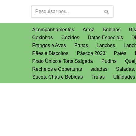
Pular
para
Acompanhamentos
Arroz
Bebidas
Bis
o
Coxinhas
Cozidos
Datas Especiais
D
conteúdo
Frangos e Aves
Frutas
Lanches
Lanch
Pães e Biscoitos
Páscoa 2023
Patês
Prato Único e Torta Salgada
Pudins
Quei
Recheios e Coberturas
saladas
Saladas
Sucos, Chás e Bebidas
Trufas
Utilidade