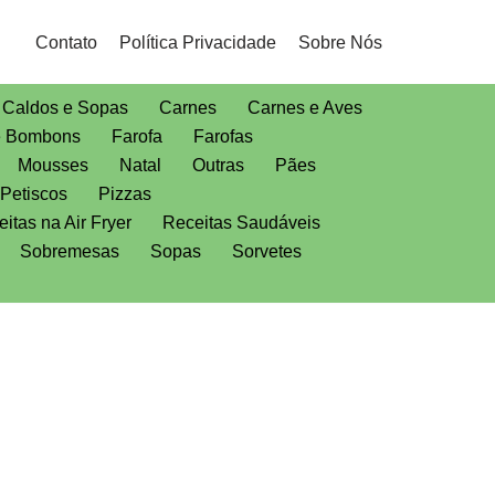
Contato
Política Privacidade
Sobre Nós
Caldos e Sopas
Carnes
Carnes e Aves
e Bombons
Farofa
Farofas
Mousses
Natal
Outras
Pães
Petiscos
Pizzas
itas na Air Fryer
Receitas Saudáveis
Sobremesas
Sopas
Sorvetes