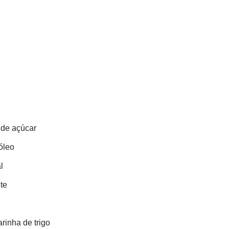
 de açúcar
óleo
l
te
arinha de trigo