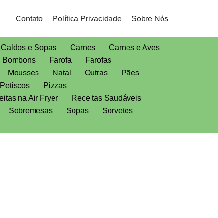
Contato
Política Privacidade
Sobre Nós
Caldos e Sopas
Carnes
Carnes e Aves
e Bombons
Farofa
Farofas
Mousses
Natal
Outras
Pães
Petiscos
Pizzas
itas na Air Fryer
Receitas Saudáveis
Sobremesas
Sopas
Sorvetes