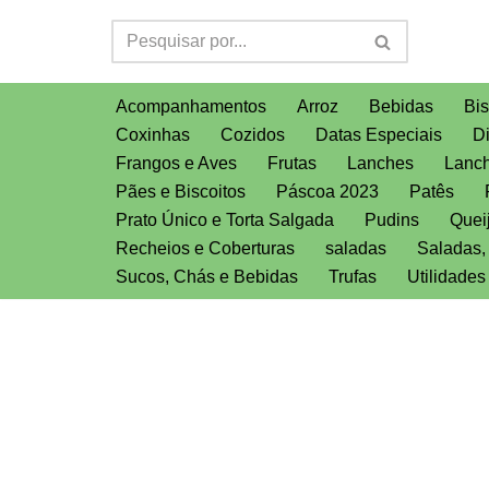
Pular
para
Acompanhamentos
Arroz
Bebidas
Bis
o
Coxinhas
Cozidos
Datas Especiais
D
conteúdo
Frangos e Aves
Frutas
Lanches
Lanch
Pães e Biscoitos
Páscoa 2023
Patês
Prato Único e Torta Salgada
Pudins
Quei
Recheios e Coberturas
saladas
Saladas
Sucos, Chás e Bebidas
Trufas
Utilidade