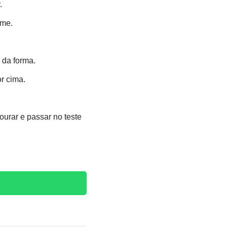
.
rme.
 da forma.
r cima.
urar e passar no teste