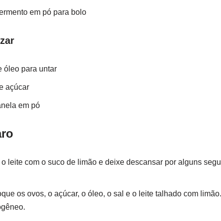
fermento em pó para bolo
izar
 óleo para untar
e açúcar
anela em pó
aro
o leite com o suco de limão e deixe descansar por alguns seg
loque os ovos, o açúcar, o óleo, o sal e o leite talhado com limão
ogêneo.