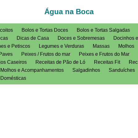
Água na Boca
coitos
Bolos e Tortas Doces
Bolos e Tortas Salgadas
icas
Dicas de Casa
Doces e Sobremesas
Docinhos 
es e Petiscos
Legumes e Verduras
Massas
Molhos
Paves
Peixes / Frutos do mar
Peixes e Frutos do Mar
jos Caseiros
Receitas de Pão de Ló
Receitas Fit
Rece
, Molhos e Acompanhamentos
Salgadinhos
Sanduíches
s Domésticas