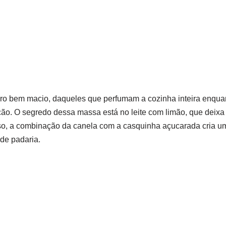
ro bem macio, daqueles que perfumam a cozinha inteira enquan
ção. O segredo dessa massa está no leite com limão, que deix
sso, a combinação da canela com a casquinha açucarada cria um s
 de padaria.