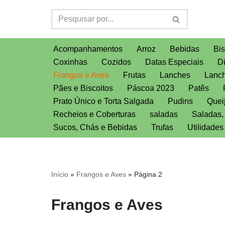
Pular
para
Acompanhamentos
Arroz
Bebidas
Bis
o
Coxinhas
Cozidos
Datas Especiais
D
conteúdo
Frangos e Aves
Frutas
Lanches
Lanch
Pães e Biscoitos
Páscoa 2023
Patês
Prato Único e Torta Salgada
Pudins
Quei
Recheios e Coberturas
saladas
Saladas
Sucos, Chás e Bebidas
Trufas
Utilidade
Início
»
Frangos e Aves
»
Página 2
Frangos e Aves