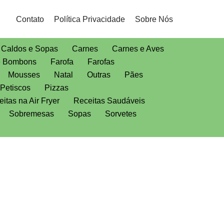
Contato
Política Privacidade
Sobre Nós
Caldos e Sopas
Carnes
Carnes e Aves
e Bombons
Farofa
Farofas
Mousses
Natal
Outras
Pães
Petiscos
Pizzas
itas na Air Fryer
Receitas Saudáveis
Sobremesas
Sopas
Sorvetes