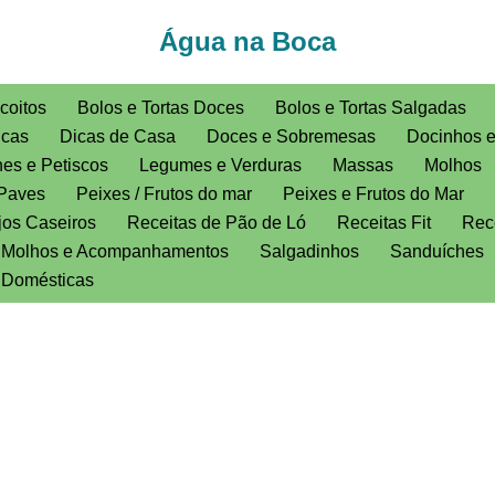
Água na Boca
coitos
Bolos e Tortas Doces
Bolos e Tortas Salgadas
icas
Dicas de Casa
Doces e Sobremesas
Docinhos 
es e Petiscos
Legumes e Verduras
Massas
Molhos
Paves
Peixes / Frutos do mar
Peixes e Frutos do Mar
jos Caseiros
Receitas de Pão de Ló
Receitas Fit
Rece
, Molhos e Acompanhamentos
Salgadinhos
Sanduíches
s Domésticas