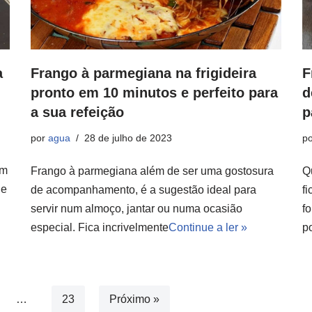
a
Frango à parmegiana na frigideira
F
pronto em 10 minutos e perfeito para
d
a sua refeição
p
por
agua
28 de julho de 2023
p
um
Frango à parmegiana além de ser uma gostosura
Q
 e
de acompanhamento, é a sugestão ideal para
f
servir num almoço, jantar ou numa ocasião
fo
especial. Fica incrivelmente
Continue a ler »
p
…
23
Próximo »