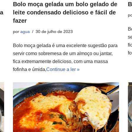
m
Bolo moça gelada um bolo gelado de
B
ra
leite condensado delicioso e fácil de
p
fazer
B
por
agua
30 de julho de 2023
s
f
Bolo moça gelada é uma excelente sugestão para
f
servir como sobremesa de um almoço ou jantar,
fica extremamente delicioso, com uma massa
fofinha e úmida,
Continue a ler »