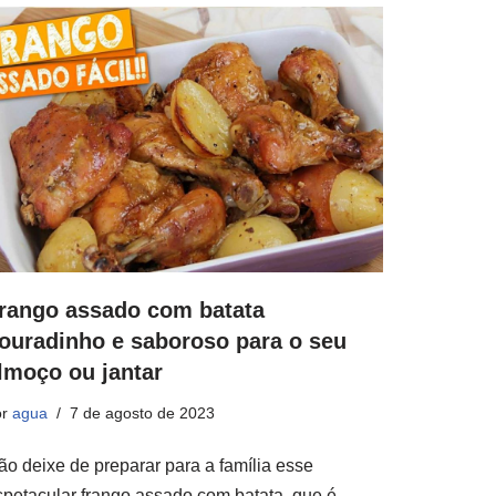
rango assado com batata
ouradinho e saboroso para o seu
lmoço ou jantar
or
agua
7 de agosto de 2023
ão deixe de preparar para a família esse
spetacular frango assado com batata, que é