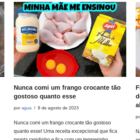
Nunca comi um frango crocante tão
F
gostoso quanto esse
d
a
por
agua
8 de agosto de 2023
p
Nunca comi um frango crocante tão gostoso
quanto esse! Uma receita excepcional que fica
N
pronta rapidinho e fica com um temperinho
e