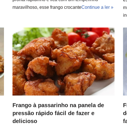
maravilhoso, esse frango crocante
Continue a ler »
mu
i
Frango à passarinho na panela de
F
pressão rápido fácil de fazer e
d
delicioso
f