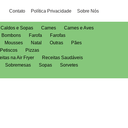
Contato
Política Privacidade
Sobre Nós
Caldos e Sopas
Carnes
Carnes e Aves
e Bombons
Farofa
Farofas
Mousses
Natal
Outras
Pães
Petiscos
Pizzas
itas na Air Fryer
Receitas Saudáveis
Sobremesas
Sopas
Sorvetes