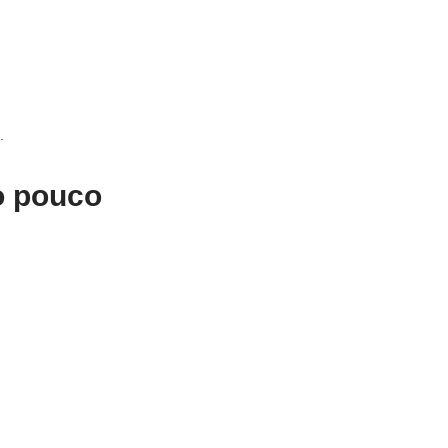
.
o pouco