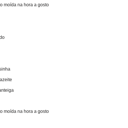
no moída na hora a gosto
ado
sinha
azeite
anteiga
no moída na hora a gosto