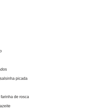
o
ados
 salsinha picada
e
farinha de rosca
azeite