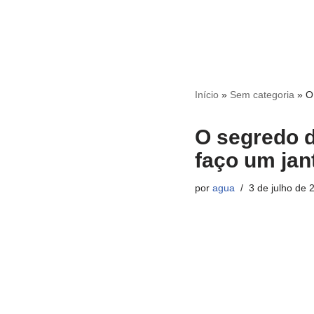
Início
»
Sem categoria
»
O
O segredo d
faço um jant
por
agua
3 de julho de 