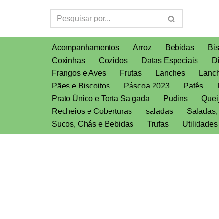
Pular
para
Acompanhamentos
Arroz
Bebidas
Bis
o
Coxinhas
Cozidos
Datas Especiais
D
conteúdo
Frangos e Aves
Frutas
Lanches
Lanch
Pães e Biscoitos
Páscoa 2023
Patês
Prato Único e Torta Salgada
Pudins
Quei
Recheios e Coberturas
saladas
Saladas
Sucos, Chás e Bebidas
Trufas
Utilidade