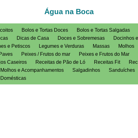
Água na Boca
coitos
Bolos e Tortas Doces
Bolos e Tortas Salgadas
icas
Dicas de Casa
Doces e Sobremesas
Docinhos 
es e Petiscos
Legumes e Verduras
Massas
Molhos
Paves
Peixes / Frutos do mar
Peixes e Frutos do Mar
jos Caseiros
Receitas de Pão de Ló
Receitas Fit
Rece
, Molhos e Acompanhamentos
Salgadinhos
Sanduíches
s Domésticas