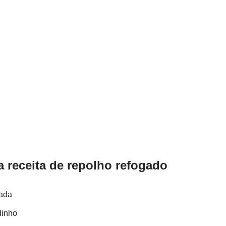
a receita de repolho refogado
cada
dinho