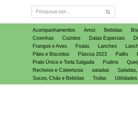
Pular
para
Acompanhamentos
Arroz
Bebidas
Bis
o
Coxinhas
Cozidos
Datas Especiais
D
conteúdo
Frangos e Aves
Frutas
Lanches
Lanch
Pães e Biscoitos
Páscoa 2023
Patês
Prato Único e Torta Salgada
Pudins
Quei
Recheios e Coberturas
saladas
Saladas
Sucos, Chás e Bebidas
Trufas
Utilidade