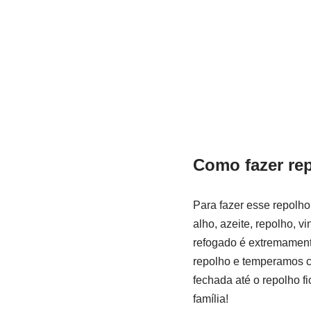
Como fazer re
Para fazer esse repolh
alho, azeite, repolho, 
refogado é extremamente
repolho e temperamos c
fechada até o repolho f
família!