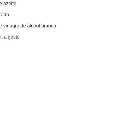
e azeite
cado
e vinagre de álcool branco
l a gosto