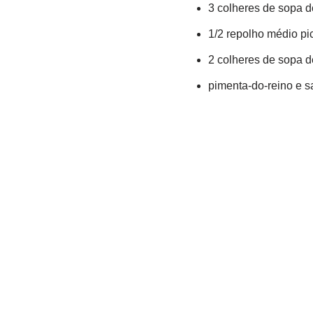
3 colheres de sopa d
1/2 repolho médio pi
2 colheres de sopa d
pimenta-do-reino e sa