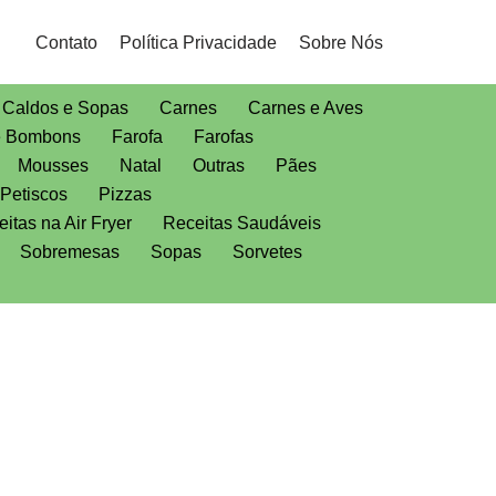
Contato
Política Privacidade
Sobre Nós
Caldos e Sopas
Carnes
Carnes e Aves
e Bombons
Farofa
Farofas
Mousses
Natal
Outras
Pães
Petiscos
Pizzas
itas na Air Fryer
Receitas Saudáveis
Sobremesas
Sopas
Sorvetes