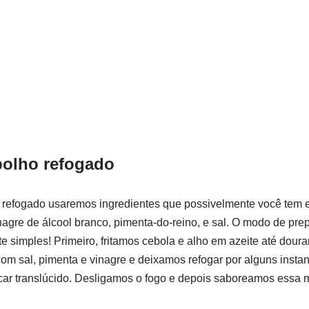
polho refogado
o refogado usaremos ingredientes que possivelmente você tem 
vinagre de álcool branco, pimenta-do-reino, e sal. O modo de pr
 simples! Primeiro, fritamos cebola e alho em azeite até doura
om sal, pimenta e vinagre e deixamos refogar por alguns insta
icar translúcido. Desligamos o fogo e depois saboreamos essa 