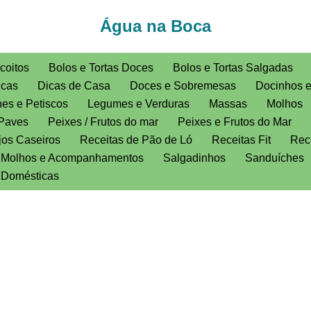
Água na Boca
coitos
Bolos e Tortas Doces
Bolos e Tortas Salgadas
icas
Dicas de Casa
Doces e Sobremesas
Docinhos 
es e Petiscos
Legumes e Verduras
Massas
Molhos
Paves
Peixes / Frutos do mar
Peixes e Frutos do Mar
jos Caseiros
Receitas de Pão de Ló
Receitas Fit
Rece
, Molhos e Acompanhamentos
Salgadinhos
Sanduíches
s Domésticas