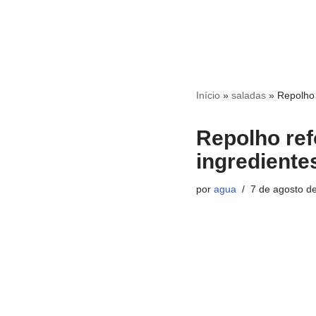
Início
»
saladas
»
Repolho 
Repolho ref
ingrediente
por
agua
7 de agosto d