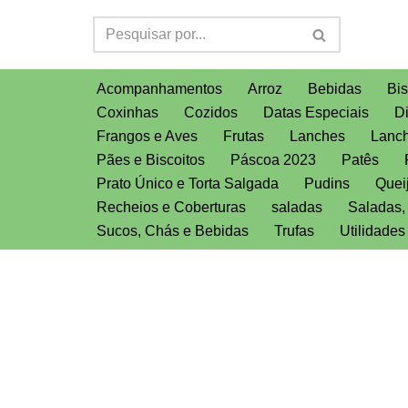
Pular
para
Acompanhamentos
Arroz
Bebidas
Bis
o
Coxinhas
Cozidos
Datas Especiais
D
conteúdo
Frangos e Aves
Frutas
Lanches
Lanch
Pães e Biscoitos
Páscoa 2023
Patês
Prato Único e Torta Salgada
Pudins
Quei
Recheios e Coberturas
saladas
Saladas
Sucos, Chás e Bebidas
Trufas
Utilidade