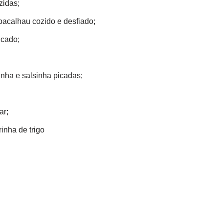
zidas;
acalhau cozido e desfiado;
icado;
inha e salsinha picadas;
ar;
rinha de trigo