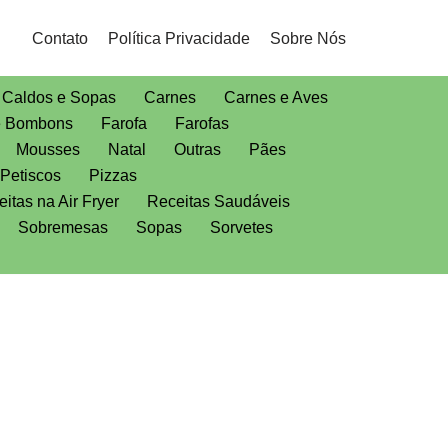
Contato
Política Privacidade
Sobre Nós
Caldos e Sopas
Carnes
Carnes e Aves
e Bombons
Farofa
Farofas
Mousses
Natal
Outras
Pães
Petiscos
Pizzas
itas na Air Fryer
Receitas Saudáveis
Sobremesas
Sopas
Sorvetes