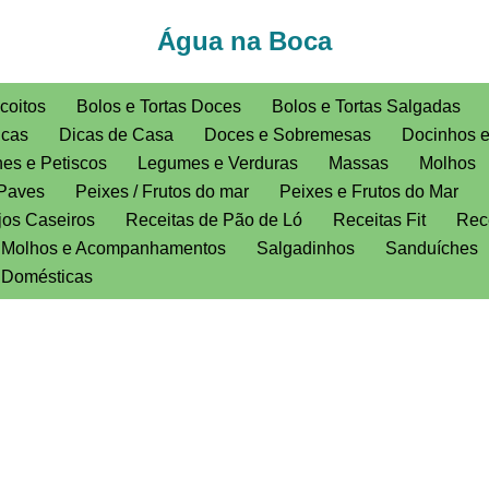
Água na Boca
coitos
Bolos e Tortas Doces
Bolos e Tortas Salgadas
icas
Dicas de Casa
Doces e Sobremesas
Docinhos 
es e Petiscos
Legumes e Verduras
Massas
Molhos
Paves
Peixes / Frutos do mar
Peixes e Frutos do Mar
jos Caseiros
Receitas de Pão de Ló
Receitas Fit
Rece
, Molhos e Acompanhamentos
Salgadinhos
Sanduíches
s Domésticas