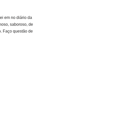
i em no diário da
hoso, saboroso, de
o. Faço questão de