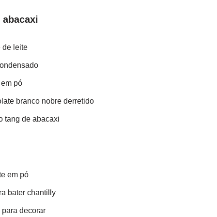
 abacaxi
de leite
 condensado
e em pó
ate branco nobre derretido
o tang de abacaxi
ite em pó
a bater chantilly
o para decorar