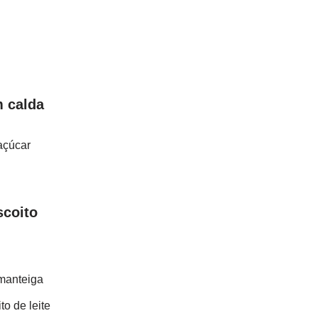
m calda
açúcar
scoito
 manteiga
o de leite