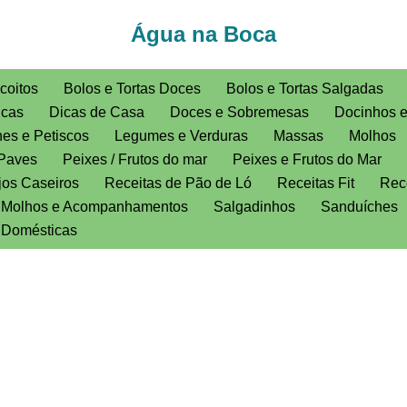
Água na Boca
coitos
Bolos e Tortas Doces
Bolos e Tortas Salgadas
icas
Dicas de Casa
Doces e Sobremesas
Docinhos 
es e Petiscos
Legumes e Verduras
Massas
Molhos
Paves
Peixes / Frutos do mar
Peixes e Frutos do Mar
jos Caseiros
Receitas de Pão de Ló
Receitas Fit
Rece
, Molhos e Acompanhamentos
Salgadinhos
Sanduíches
s Domésticas