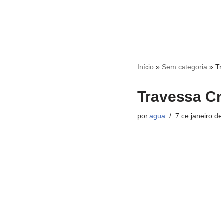
Início
»
Sem categoria
»
T
Travessa C
por
agua
7 de janeiro d