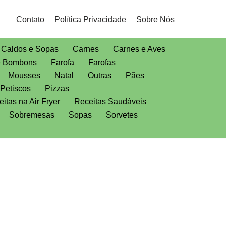
Contato
Política Privacidade
Sobre Nós
Caldos e Sopas
Carnes
Carnes e Aves
e Bombons
Farofa
Farofas
Mousses
Natal
Outras
Pães
Petiscos
Pizzas
itas na Air Fryer
Receitas Saudáveis
Sobremesas
Sopas
Sorvetes