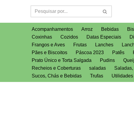
Pular
para
Acompanhamentos
Arroz
Bebidas
Bis
o
Coxinhas
Cozidos
Datas Especiais
D
conteúdo
Frangos e Aves
Frutas
Lanches
Lanch
Pães e Biscoitos
Páscoa 2023
Patês
Prato Único e Torta Salgada
Pudins
Quei
Recheios e Coberturas
saladas
Saladas
Sucos, Chás e Bebidas
Trufas
Utilidade