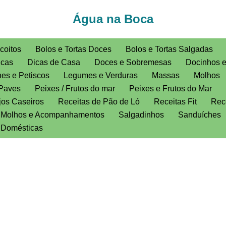
Água na Boca
coitos
Bolos e Tortas Doces
Bolos e Tortas Salgadas
icas
Dicas de Casa
Doces e Sobremesas
Docinhos 
es e Petiscos
Legumes e Verduras
Massas
Molhos
Paves
Peixes / Frutos do mar
Peixes e Frutos do Mar
jos Caseiros
Receitas de Pão de Ló
Receitas Fit
Rece
, Molhos e Acompanhamentos
Salgadinhos
Sanduíches
s Domésticas