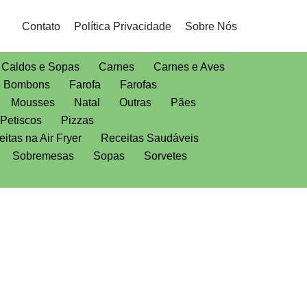
Contato
Política Privacidade
Sobre Nós
Caldos e Sopas
Carnes
Carnes e Aves
e Bombons
Farofa
Farofas
Mousses
Natal
Outras
Pães
Petiscos
Pizzas
itas na Air Fryer
Receitas Saudáveis
Sobremesas
Sopas
Sorvetes