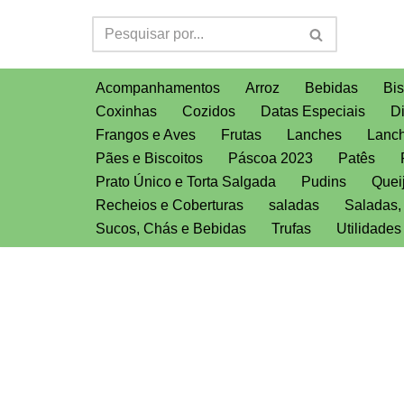
Pular
para
Acompanhamentos
Arroz
Bebidas
Bis
o
Coxinhas
Cozidos
Datas Especiais
D
conteúdo
Frangos e Aves
Frutas
Lanches
Lanch
Pães e Biscoitos
Páscoa 2023
Patês
Prato Único e Torta Salgada
Pudins
Quei
Recheios e Coberturas
saladas
Saladas
Sucos, Chás e Bebidas
Trufas
Utilidade