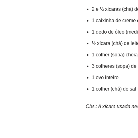
2 e ½ xícaras (chá) de
1 caixinha de creme d
1 dedo de óleo (medi
½ xícara (chá) de lei
1 colher (sopa) chei
3 colheres (sopa) de
1 ovo inteiro
1 colher (chá) de sal
Obs.: A xícara usada ne